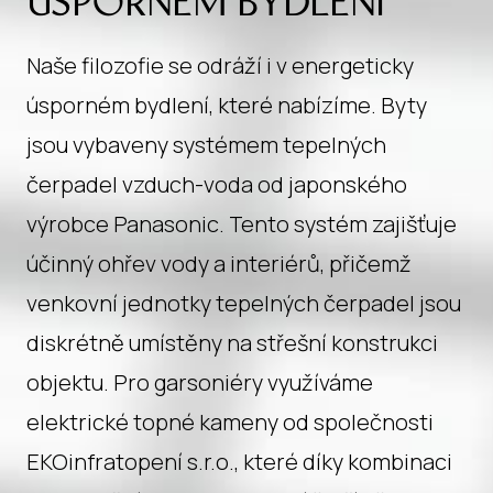
ÚSPORNÉM BYDLENÍ
Naše filozofie se odráží i v energeticky
úsporném bydlení, které nabízíme. Byty
jsou vybaveny systémem tepelných
čerpadel vzduch-voda od japonského
výrobce Panasonic. Tento systém zajišťuje
účinný ohřev vody a interiérů, přičemž
venkovní jednotky tepelných čerpadel jsou
diskrétně umístěny na střešní konstrukci
objektu. Pro garsoniéry využíváme
elektrické topné kameny od společnosti
EKOinfratopení s.r.o., které díky kombinaci