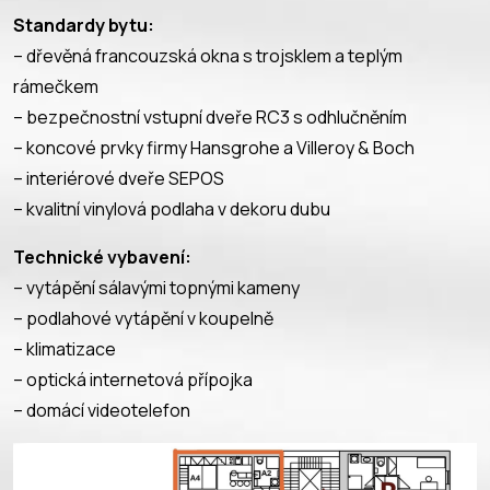
Standardy bytu:
– dřevěná francouzská okna s trojsklem a teplým
rámečkem
– bezpečnostní vstupní dveře RC3 s odhlučněním
– koncové prvky firmy Hansgrohe a Villeroy & Boch
– interiérové dveře SEPOS
– kvalitní vinylová podlaha v dekoru dubu
Technické vybavení:
– vytápění sálavými topnými kameny
– podlahové vytápění v koupelně
– klimatizace
– optická internetová přípojka
– domácí videotelefon