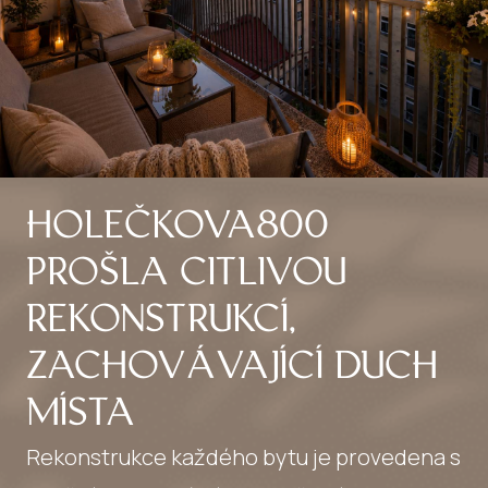
HOLEČKOVA800
PROŠLA CITLIVOU
REKONSTRUKCÍ,
ZACHOVÁVAJÍCÍ DUCH
MÍSTA
Rekonstrukce každého bytu je provedena s