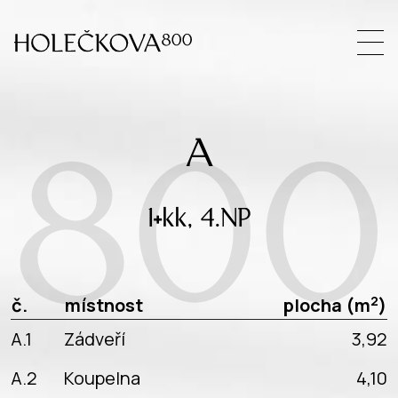
A
800
1+kk, 4.NP
2
č.
místnost
plocha (m
)
A.1
Zádveří
3,92
A.2
Koupelna
4,10