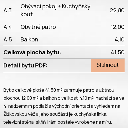
Obývací pokoj + Kuchyňský
A.3
22,80
kout
A.4
Obytné patro
12,00
A.5
Balkon
4,10
Celková plocha bytu:
41,50
Detail bytu PDF:
Stáhnout
Byt o celkové ploše 41,50 m² zahrnuje patro s užitnou
plochou 12,00 m² a balkón o velikosti 4,10 m², nachází se ve
4. nadzemním podlaží s východní orientací a výhledem na
Žižkovskou věž a jeho součástí je kuchyňská linka,
televizní stěna, skříň i rám postele vyrobené na míru.