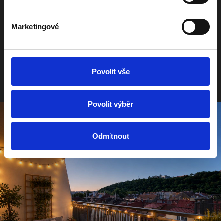
pohybu těchto údajů (“GDPR”) a se zákonem č. 101/2000 Sb. O ochraně
osobních údajů. Udělení souhlasu je dobrovolné a může být kdykoli
bezplatně na adrese správce odvoláno.
Marketingové
Odeslat
Povolit vše
Povolit výběr
Odmítnout