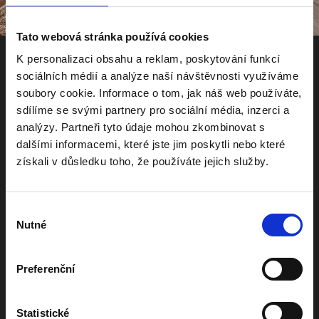
Tato webová stránka používá cookies
K personalizaci obsahu a reklam, poskytování funkcí
MÁM ZÁJEM
sociálních médií a analýze naší návštěvnosti využíváme
soubory cookie. Informace o tom, jak náš web používáte,
sdílíme se svými partnery pro sociální média, inzerci a
analýzy. Partneři tyto údaje mohou zkombinovat s
dalšími informacemi, které jste jim poskytli nebo které
získali v důsledku toho, že používáte jejich služby.
Výběr
Nutné
souhlasu
Preferenční
Vyplněním kontaktních údajů souhlasíte se zpracováním svých osobních
údajů v souladu s Nařízením EP a Rady (EU) 2016/679 o ochraně
Statistické
fyzických osob v souvislosti se zpracováním osobních údajů a o volném