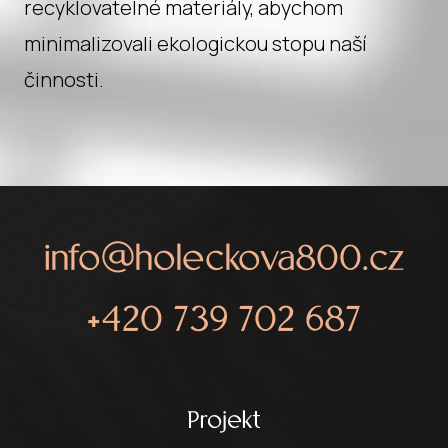
recyklovatelné materiály, abychom
minimalizovali ekologickou stopu naší
činnosti.
info@holeckova800.cz
+420 739 702 687
Projekt